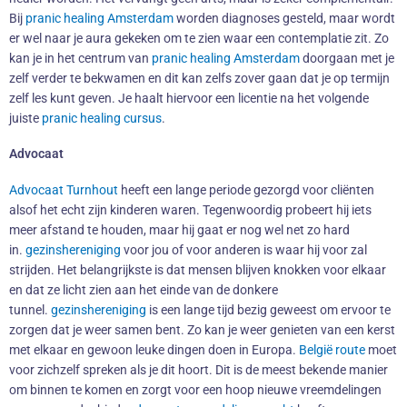
Bij
pranic healing Amsterdam
worden diagnoses gesteld, maar wordt
er wel naar je aura gekeken om te zien waar een contemplatie zit. Zo
kan je in het centrum van
pranic healing Amsterdam
doorgaan met je
zelf verder te bekwamen en dit kan zelfs zover gaan dat je op termijn
zelf les kunt geven. Je haalt hiervoor een licentie na het volgende
juiste
pranic healing cursus
.
Advocaat
Advocaat Turnhout
heeft een lange periode gezorgd voor cliënten
alsof het echt zijn kinderen waren. Tegenwoordig probeert hij iets
meer afstand te houden, maar hij gaat er nog wel net zo hard
in.
gezinshereniging
voor jou of voor anderen is waar hij voor zal
strijden. Het belangrijkste is dat mensen blijven knokken voor elkaar
en dat ze licht zien aan het einde van de donkere
tunnel.
gezinshereniging
is een lange tijd bezig geweest om ervoor te
zorgen dat je weer samen bent. Zo kan je weer genieten van een kerst
met elkaar en gewoon leuke dingen doen in Europa.
België route
moet
voor zichzelf spreken als je dit hoort. Dit is de meest bekende manier
om binnen te komen en zorgt voor een hoop nieuwe vreemdelingen