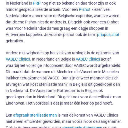
In Nederland is
PRP
nog niet zo bekend en daardoor zijn er ook
minder gespecialiseerde artsen. Voor een
P-shot
kiezen veel
Nederlandse mannen voor de Belgische expertise, want ze weten
dat de ene P-shot niet de andere is. Dit geldt ook voor een O-shot
waarvoor Nederlandse dames graag een dagje shoppen in
Antwerpen koppelen. Je voor de p-shot ook de term
priapus shot
gebruiken.
Andere nieuwigheden op het vlak van urologie is de opkomst van
VASEC Clinics
. In Nederland en België is
VASEC Clinics
actief
waarbij het volledige infoconcent door VASEC wordt afgehandeld.
Dit maakt dat de mannen uit Mechelen die Vasectomie Mechelen
intikken terugkomen bij VASEC. Dan zijn er weer mannen die zich
afvragen wat kost sterilisatie man? In België is dit goedkoper dan
in Nederland. De Vasectomie Rotterdam is in België ook
goedkoper dan in Nederland. Dit geldt ook voor de sterilisatie man
Eindhoven. Het voordeel is dat je maar één keer op pad hoeft.
Een
afspraak sterilisatie man
is met de komst van VASEC Clinics
niet alleen efficiënter geworden, maar vooral voor de aangenamer.
Ook in Antwerpen zoeken ze op
vasectomie Antwerpen
en gaat