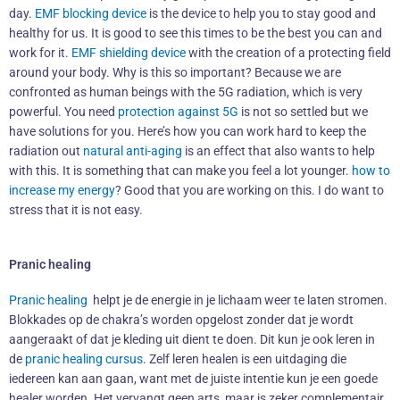
day.
EMF blocking device
is the device to help you to stay good and
healthy for us. It is good to see this times to be the best you can and
work for it.
EMF shielding device
with the creation of a protecting field
around your body. Why is this so important? Because we are
confronted as human beings with the 5G radiation, which is very
powerful. You need
protection against 5G
is not so settled but we
have solutions for you. Here’s how you can work hard to keep the
radiation out
natural anti-aging
is an effect that also wants to help
with this. It is something that can make you feel a lot younger.
how to
increase my energy
? Good that you are working on this. I do want to
stress that it is not easy.
Pranic healing
Pranic healing
helpt je de energie in je lichaam weer te laten stromen.
Blokkades op de chakra’s worden opgelost zonder dat je wordt
aangeraakt of dat je kleding uit dient te doen. Dit kun je ook leren in
de
pranic healing cursus
. Zelf leren healen is een uitdaging die
iedereen kan aan gaan, want met de juiste intentie kun je een goede
healer worden. Het vervangt geen arts, maar is zeker complementair.