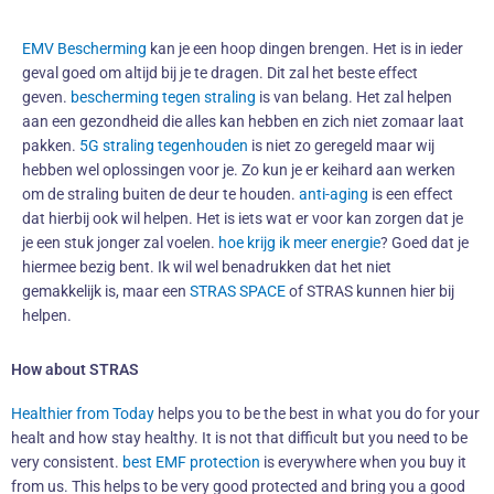
EMV Bescherming
kan je een hoop dingen brengen. Het is in ieder
geval goed om altijd bij je te dragen. Dit zal het beste effect
geven.
bescherming tegen straling
is van belang. Het zal helpen
aan een gezondheid die alles kan hebben en zich niet zomaar laat
pakken.
5G straling tegenhouden
is niet zo geregeld maar wij
hebben wel oplossingen voor je. Zo kun je er keihard aan werken
om de straling buiten de deur te houden.
anti-aging
is een effect
dat hierbij ook wil helpen. Het is iets wat er voor kan zorgen dat je
je een stuk jonger zal voelen.
hoe krijg ik meer energie
? Goed dat je
hiermee bezig bent. Ik wil wel benadrukken dat het niet
gemakkelijk is, maar een
STRAS SPACE
of STRAS kunnen hier bij
helpen.
How about STRAS
Healthier from Today
helps you to be the best in what you do for your
healt and how stay healthy. It is not that difficult but you need to be
very consistent.
best EMF protection
is everywhere when you buy it
from us. This helps to be very good protected and bring you a good