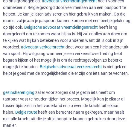
op ons grondgebied.
advocaat vreemdelingenrecht
heeft voor een
ommekeer in België gezorgd door veel mensen aan een paspoort te
helpen. Je kan je laten adviseren en hier gebruik van maken. Op die
manier zal je aan je paspoort kunnen komen met een beetje geluk nog
op tijd ook.
Belgische advocaat vreemdelingenrecht
heeft lang
doorgeleerd om te komen waar hij nu is. Hij zal er alles aan doen om
te kijken wat hij kan betekenen voor anderen want dit is ook in zijn
voordeel.
advocaat verkeersrecht
doet weer aan een hele andere tak
van sport. Hij wil graag wanneer je een verkeerstovertreding hebt
begaan kijken of het mogelijk is om de rechtsgevolgen zo beperkt
mogelijk te houden.
Belgische advocaat verkeersrecht
is niet gek en
helpt je goed met de mogelijkheden die er zijn om iets aan te vechten.
gezinshereniging
zal er voor zorgen dat je gezin iets heeft om
tastbaar vast te houden tijden het proces. Mogelijk kan je elkaar al
tussentijds zien in het vaderland en zo even de kracht uit elkaar
halen.
België route
heeft een beruchte naam gekregen, maar haalt
niet alle kracht uit die je altijd hoopt te kunnen gebruiken door deze
manier.